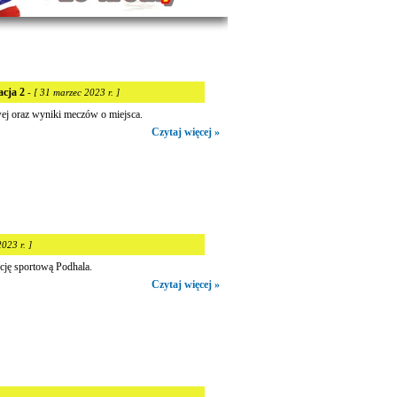
acja 2
- [ 31 marzec 2023 r. ]
ej oraz wyniki meczów o miejsca.
Czytaj więcej »
023 r. ]
cję sportową Podhala.
Czytaj więcej »