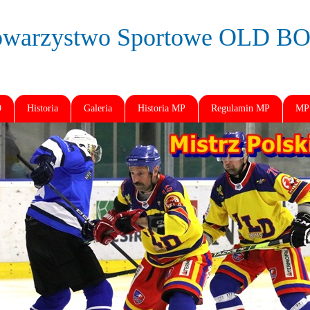
owarzystwo Sportowe OLD 
9
Historia
Galeria
Historia MP
Regulamin MP
MP 