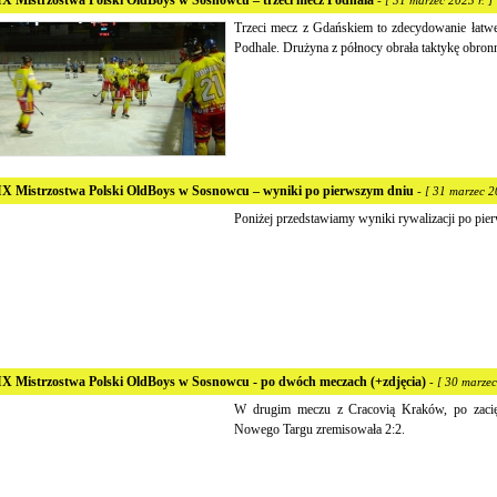
X Mistrzostwa Polski OldBoys w Sosnowcu – trzeci mecz Podhala
- [ 31 marzec 2023 r. ]
Trzeci mecz z Gdańskiem to zdecydowanie łatwe
Podhale. Drużyna z północy obrała taktykę obron
X Mistrzostwa Polski OldBoys w Sosnowcu – wyniki po pierwszym dniu
- [ 31 marzec 2
Poniżej przedstawiamy wyniki rywalizacji po pie
X Mistrzostwa Polski OldBoys w Sosnowcu - po dwóch meczach (+zdjęcia)
- [ 30 marzec
W drugim meczu z Cracovią Kraków, po zacię
Nowego Targu zremisowała 2:2.