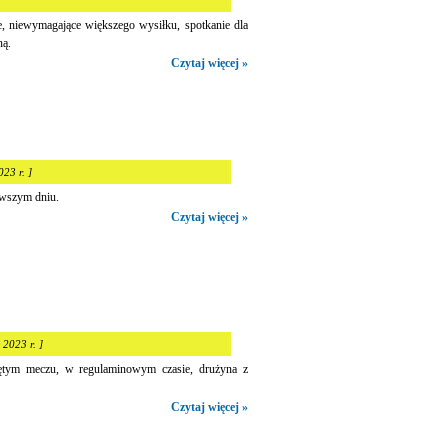
, niewymagające większego wysiłku, spotkanie dla
ną.
Czytaj więcej »
023 r. ]
rwszym dniu.
Czytaj więcej »
 2023 r. ]
tym meczu, w regulaminowym czasie, drużyna z
Czytaj więcej »