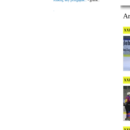
Kliknij, aby przeglądać..
- grafik..
.
A
XXI
XXI