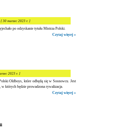
 [ 30 marzec 2023 r. ]
echało po odzyskanie tytułu Mistrza Polski.
Czytaj więcej »
arzec 2023 r. ]
Polski Oldboys, które odbędą się w Sosnowcu. Jest
y, w których będzie prowadzona rywalizacja.
Czytaj więcej »
i