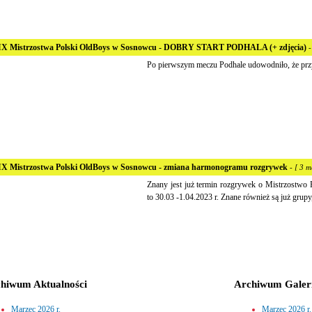
X Mistrzostwa Polski OldBoys w Sosnowcu - DOBRY START PODHALA (+ zdjęcia)
-
Po pierwszym meczu Podhale udowodniło, że przyj
X Mistrzostwa Polski OldBoys w Sosnowcu - zmiana harmonogramu rozgrywek
- [ 3 m
Znany jest już termin rozgrywek o Mistrzostwo 
to 30.03 -1.04.2023 r. Znane również są już grup
hiwum Aktualności
Archiwum Galeri
Marzec 2026 r.
Marzec 2026 r.