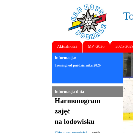
T
Aktualności
MP -2026
2025-202
Informacja:
Treningi od października 2026
Informacja dnia
Harmonogram
zajęć
na lodowisku