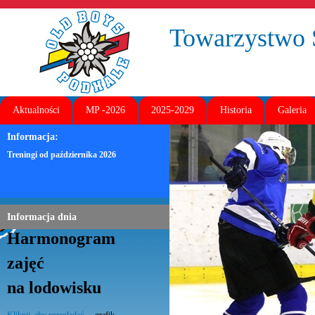
Towarzystw
Aktualności
MP -2026
2025-2029
Historia
Galeria
Informacja:
Treningi od października 2026
Informacja dnia
Harmonogram
zajęć
na lodowisku