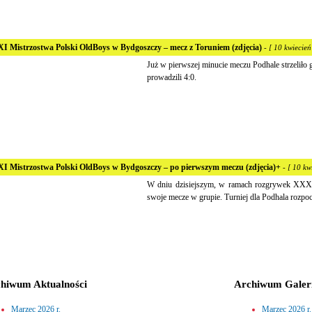
I Mistrzostwa Polski OldBoys w Bydgoszczy – mecz z Toruniem (zdjęcia)
- [ 10 kwiecień
Już w pierwszej minucie meczu Podhale strzeliło g
prowadzili 4:0.
I Mistrzostwa Polski OldBoys w Bydgoszczy – po pierwszym meczu (zdjęcia)+
- [ 10 kw
W dniu dzisiejszym, w ramach rozgrywek XXXI
swoje mecze w grupie. Turniej dla Podhala rozpo
hiwum Aktualności
Archiwum Galeri
Marzec 2026 r.
Marzec 2026 r.