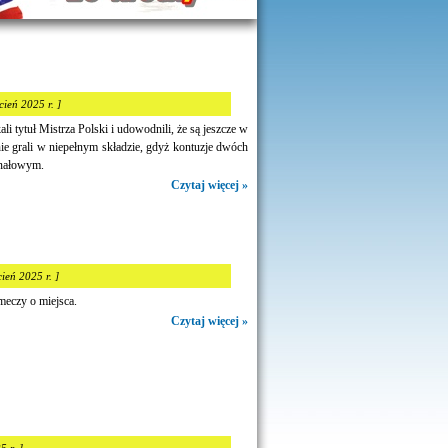
cień 2025 r. ]
i tytuł Mistrza Polski i udowodnili, że są jeszcze w
ie grali w niepełnym składzie, gdyż kontuzje dwóch
inałowym.
Czytaj więcej »
cień 2025 r. ]
eczy o miejsca.
Czytaj więcej »