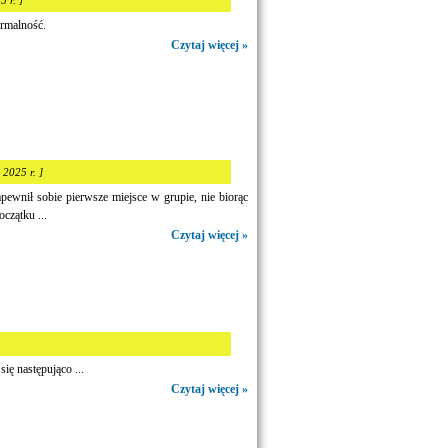
5 r. ]
ormalność.
Czytaj więcej »
 2025 r. ]
ewnił sobie pierwsze miejsce w grupie, nie biorąc
czątku ...
Czytaj więcej »
ię następująco ...
Czytaj więcej »