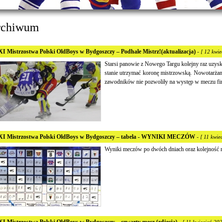
rchiwum
I Mistrzostwa Polski OldBoys w Bydgoszczy – Podhale Mistrz!(aktualizacja)
- [ 12 kwie
Starsi panowie z Nowego Targu kolejny raz uzyskal
stanie utrzymać koronę mistrzowską. Nowotarżan
zawodników nie pozwoliły na występ w meczu f
I Mistrzostwa Polski OldBoys w Bydgoszczy – tabela - WYNIKI MECZÓW
- [ 11 kwie
Wyniki meczów po dwóch dniach oraz kolejność m