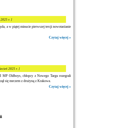
 2025 r. ]
ola, a w piątej minucie pierwszej tercji nowotarżanie
Czytaj więcej »
iecień 2025 r. ]
 MP Oldboys, chłopcy z Nowego Targu rozegrali
czął się meczem z drużyną z Krakowa.
Czytaj więcej »
i