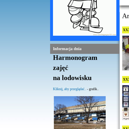
A
XXX
Informacja dnia
Harmonogram
zajęć
na lodowisku
XXX
Kliknij, aby przeglądać..
- grafik..