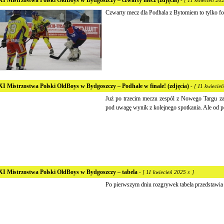
I Mistrzostwa Polski OldBoys w Bydgoszczy – czwarty mecz (zdjęcia)
- [ 11 kwiecień 202
Czwarty mecz dla Podhala z Bytomiem to tylko f
I Mistrzostwa Polski OldBoys w Bydgoszczy – Podhale w finale! (zdjęcia)
- [ 11 kwiecień
Już po trzecim meczu zespól z Nowego Targu zap
pod uwagę wynik z kolejnego spotkania. Ale od po
I Mistrzostwa Polski OldBoys w Bydgoszczy – tabela
- [ 11 kwiecień 2025 r. ]
Po pierwszym dniu rozgrywek tabela przedstawia s