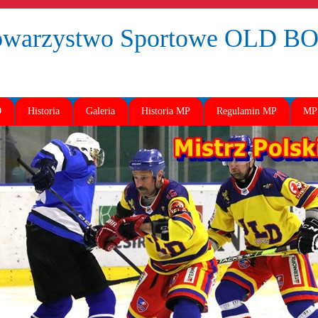
owarzystwo Sportowe OLD 
9
Historia
Galeria
Historia MP
Regulamin MP
MP 