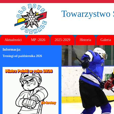
Towarzystw
Aktualności
MP -2026
2025-2029
Historia
Galeria
Informacja:
Treningi od października 2026