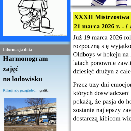
XXXII Mistrzostwa P
21 marca 2026 r.
- [
Już 19 marca 2026 ro
rozpoczną się wyjątk
Informacja dnia
Oldboys w hokeju na l
Harmonogram
latach ponownie zawit
zajęć
dziesięć drużyn z całe
na lodowisku
Przez trzy dni emocjo
Kliknij, aby przeglądać..
- grafik..
których doświadczeni
pokażą, że pasja do 
zostanie najlepszy za
dostarczą kibicom wi