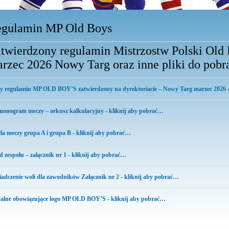
gulamin MP Old Boys
twierdzony regulamin Mistrzostw Polski Old B
rzec 2026 Nowy Targ oraz inne pliki do pobra
 regulamin MP OLD BOY’S zatwierdzony na dyrektoriacie – Nowy Targ marzec 2026 -
onogram meczy – arkusz kalkulacyjny - kliknij aby pobrać…
la meczy grupa A i grupa B - kliknij aby pobrać…
d zespołu – załącznik nr 1 - kliknij aby pobrać…
adczenie woli dla zawodników Załącznik nr 2 - kliknij aby pobrać…
jalne obowiązujące logo MP OLD BOY’S - kliknij aby pobrać…