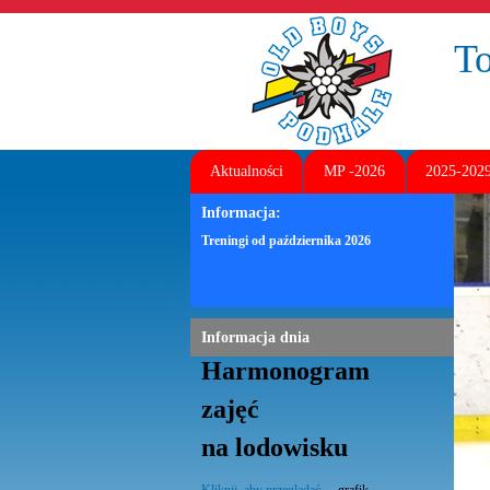
T
Aktualności
MP -2026
2025-202
Informacja:
Treningi od października 2026
Informacja dnia
Harmonogram
zajęć
na lodowisku