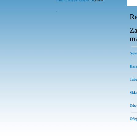
Kliknij, aby przeglądać..
- grafik..
.
Re
Za
ma
Nowy
Harm
Tabe
Skła
Oświ
Ofic