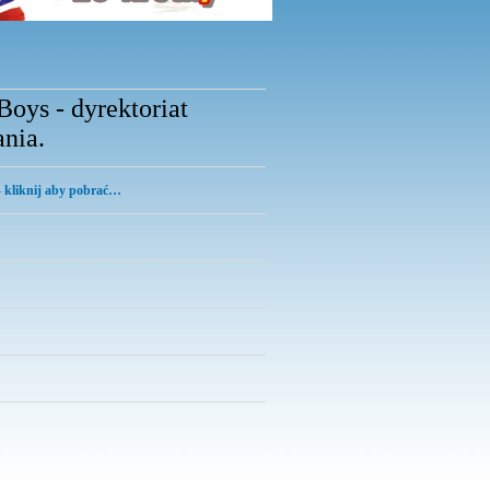
oys - dyrektoriat
nia.
 kliknij aby pobrać…