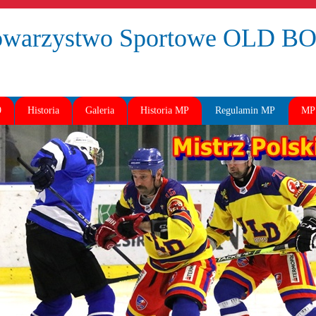
owarzystwo Sportowe OLD 
9
Historia
Galeria
Historia MP
Regulamin MP
MP 