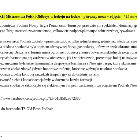
II Mistrzostwa Polski Oldboys w hokeju na lodzie – pierwszy mecz + zdjęcia
- [ 19 marz
 pomiędzy Podhale Nowy Targ a Pomorzanin Toruń był prawdziwym spektaklem dominacji go
go Targu narzucili zawrotne tempo, całkowicie podporządkowując sobie przebieg rywalizacji.
erwszej tercji Podhale zdołało wprawdzie zdobyć tylko jedną bramkę, jednak już wtedy zaryso
a odsłona spotkania była popisem ofensywnej finezji gospodarzy, którzy aż sześciokrotnie umie
ecznością. Drużyna z Torunia miała ogromne trudności z konstruowaniem składnych akcji i pr
wycało harmonijną grą zarówno w ofensywie, jak i w defensywie, prezentując hokej na najwy
bez znaczenia była także fenomenalna dyspozycja bramkarza z Nowego Targu, który skutecznie 
rzanin zdołał zdobyć jedynie honorowe trafienie, które nie wpłynęło na obraz spotkania.
darze z pełną kontrolą zarządzali tempem gry aż do ostatniej syreny.
pewność siebie i konsekwencja były widoczne w każdej formacji.
tecznie spotkanie zakończyło się efektownym i w pełni zasłużonym zwycięstwem Podhala Now
s://www.facebook.com/profile.php?id=61585823072386
s do facebooka TS Old Boys Podhale