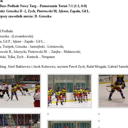
ik
Boys Podhale Nowy Targ – Pomorzanin Toruń 7:1 (1:1, 6:0)
ki: Gruszka D -2, Zych, Piotrowski M, Jękner, Zapała, Gil Ł.
epszy zawodnik meczu: D. Gruszka
d Podhala:
ruszka - (Lewandowski)
, Gil P.; Jękner - Zapała - Gil Ł.;
a, Trzópek; Gruszka - Jastrzębski - Leśniowski;
rowski B., Iskrzycki; Piotrowski M. – Zaręba – Malinowski;
ński, Tylka; Zych – Kmiecik – Neupauer.
hing: Józef Batkiewicz i Jacek Kubowicz, asystent Paweł Zych, Rafał Mrugała, Gabriel Samole