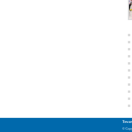
Towar
© Copy