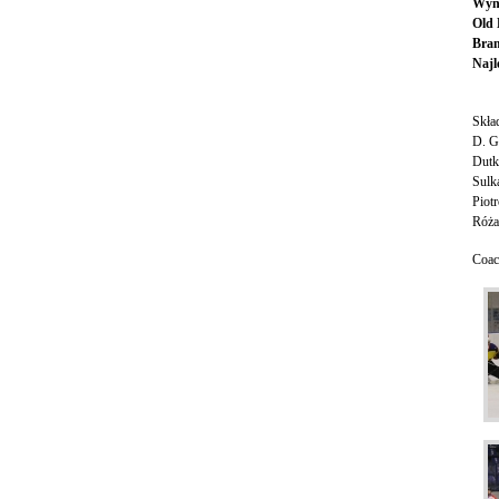
Wyn
Old 
Bram
Najl
Skła
D. G
Dutka
Sulk
Piot
Róża
Coac