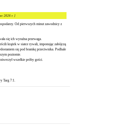
ec 2026 r. ]
spodarzy. Od pierwszych minut zawodnicy z
wała się ich wyraźna przewaga.
ścili krążek w siatce rywali, imponując zabójczą
zedostaniem się pod bramkę przeciwnika. Podhale
ższym poziomie.
niweczył wszelkie próby gości.
y Targ 7:1.