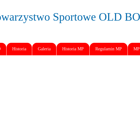
owarzystwo Sportowe OLD 
9
Historia
Galeria
Historia MP
Regulamin MP
MP 