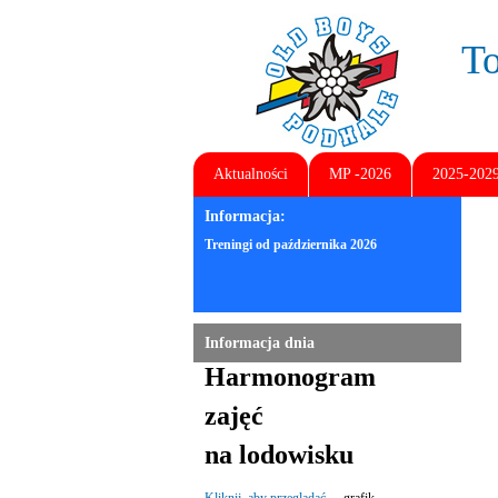
T
Aktualności
MP -2026
2025-202
Informacja:
Treningi od października 2026
Informacja dnia
Harmonogram
zajęć
na lodowisku