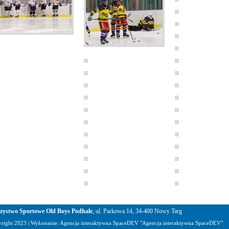
zystwo Sportowe Old Boys Podhale
, ul. Parkowa 14, 34-400 Nowy Targ
right 2023 | Wykonanie:
Agencja interaktywna SpaceDEV
"
Agencja interaktywna SpaceDEV
"