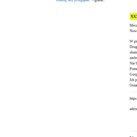
Kliknij, aby przeglądać..
- grafik..
.
XXX
Mecz
Nowe
W pi
Drug
skut
zach
Nie 
Pomo
Gospo
Ich 
Osta
http
adre