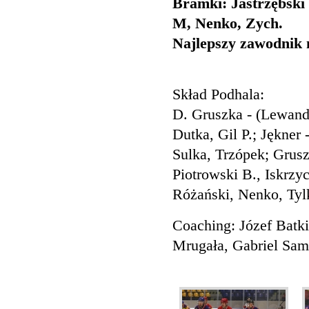
Bramki: Jastrzębski 
M, Nenko, Zych.
Najlepszy zawodnik 
Skład Podhala:
D. Gruszka - (Lewan
Dutka, Gil P.; Jękner -
Sulka, Trzópek; Grusz
Piotrowski B., Iskrzy
Różański, Nenko, Tyl
Coaching: Józef Batk
Mrugała, Gabriel Samo