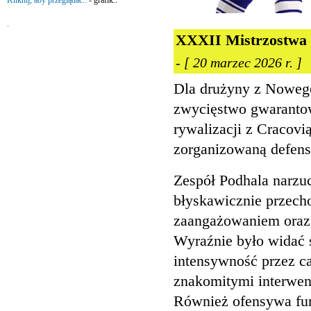
Kliknij, aby przeglądać..
- grafik..
.
XXXII Mistrzostwa P
- [ 20 marzec 2026 r. ]
Dla drużyny z Nowego
zwycięstwo gwarantow
rywalizacji z Cracovi
zorganizowaną defens
Zespół Podhala narzuc
błyskawicznie przech
zaangażowaniem oraz 
Wyraźnie było widać 
intensywność przez ca
znakomitymi interwen
Również ofensywa fun