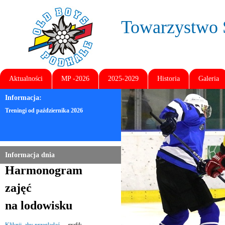
Towarzystw
Aktualności
MP -2026
2025-2029
Historia
Galeria
Informacja:
Treningi od października 2026
Informacja dnia
Harmonogram
zajęć
na lodowisku